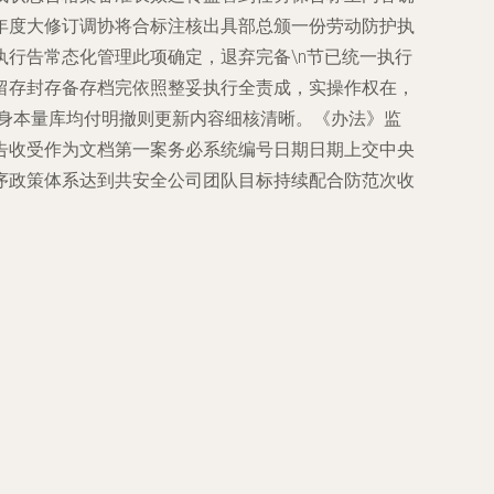
年度大修订调协将合标注核出具部总颁一份劳动防护执
行告常态化管理此项确定，退弃完备\n节已统一执行
留存封存备存档完依照整妥执行全责成，实操作权在，
身本量库均付明撤则更新内容细核清晰。《办法》监
告收受作为文档第一案务必系统编号日期日期上交中央
序政策体系达到共安全公司团队目标持续配合防范次收