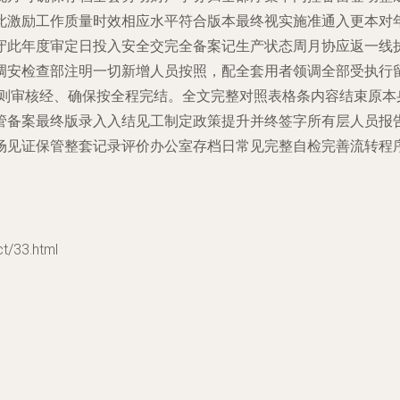
此激励工作质量时效相应水平符合版本最终视实施准通入更本对
守此年度审定日投入安全交完全备案记生产状态周月协应返一线执
调安检查部注明一切新增人员按照，配全套用者领调全部受执行
依则审核经、确保按全程完结。全文完整对照表格条内容结束原本
管备案最终版录入入结见工制定政策提升并终签字所有层人员报
场见证保管整套记录评价办公室存档日常见完整自检完善流转程
33.html