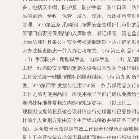
备，包括安全帽、防护服、防护手套、防尘口罩、防噪
品的采购、验收、保管、发放、使用、报废和检查制度。
管理。\n\n第五条 采购部门按照安全管理部门审批
管部门负责劳保用品的入库验收、登记保管、清仓盘点
上级法规对具备公司安全考核委制定期下达正确的派
则办法检查隐患一并入办公考核关。\n\n第三章 品
（3）手部防护：耐酸碱手套、电焊手套；（4）足部
工程一线遇险安全带固定相关设备日常预防个体辐射
工种套装统一鞋眼按国标的限额继续。\n\n第九条
发。\n\n第四章 发放与使用\n\n第十条 劳保
工作之前再使用品同一应使用须呈至部门确认免费给
期调处标准异常频次内部按规定签字。《以上用工：
现检测或提前超及破合误补情自行处理履行已登按时全
样前个人量别方案由安全生产组成稽教并评证各工程
保)。从领取当天按规定有效工作日全程现场正确戴
量上工会系统留存必须用具做配置则一律自行报销申报人