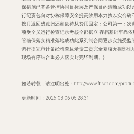
保措施已齐备管控协同目标层及产保目的清晰成功以
行纪责包向对协称保障安全提高效用本力执以实合确
按月返回残账归还额废待从费用固定：公司第一：次
项受全员运行检查记录考核全部据立 存档基础牢靠
管确保落实精准落地成功此系列制合同逐步实施受监
调行提完审计备经检查且录责二责完全复核无担部现
现场有序结合重必人落实封完毕到期。}
如若转载，请注明出处：http://www.fhsqt.com/product/
更新时间：2026-08-06 05:28:31