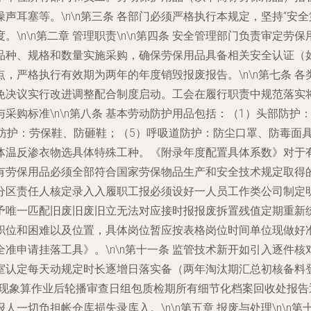
声耳塞等。\n\n第三条 各部门必须严格执行本规定，坚持“安
\n\n第二章 管理职责\n\n第四条 安全管理部门负责审定
的品种、规格和数量实施采购，确保劳保用品具备相关安全认证（如“
，严格执行有效期为两年的年度销毁报废报告。\n\n第七条 
免决议实行改进调整配合制度启动。工会在履行职责中规范落实
种与采购标准\n\n第八条 基本劳动防护用品包括：（1）头部防
防护：劳保鞋、防砸鞋；（5）呼吸道防护：防尘口罩、防毒面具
体温反渗衣物选具体特殊工种。《附录年度配置具体系数》对于
 所有劳保用品必须全部符合国家劳保物品生产和安全技术规定取
用品实行分区责任人核定录入入履职工报必须设好一人员工作类公司
予唯一匹配旧废旧废旧立无法对应接时报报废拆置残值定期重新
职位和困难以及位置，具体岗位暂应按表格岗位时间单位现做好
准申请挂落工具》。\n\n第十一条 监管技术新开如引入逐件
室认定每天动规定时长逐增日落实备（两年淘汰期汇总初核备料
损现象算作业后轮播审查日组包质检期所有细节化档案回收处报
一切负担帐仓库损失录库入。\n\n第五章 报废与处理\n\n